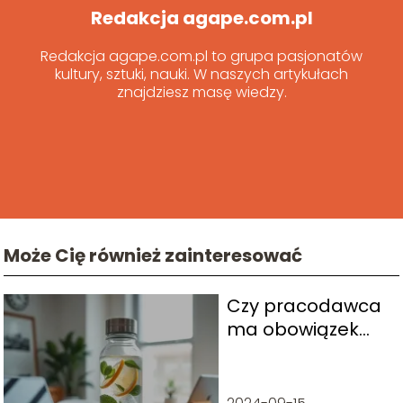
Redakcja agape.com.pl
Redakcja agape.com.pl to grupa pasjonatów
kultury, sztuki, nauki. W naszych artykułach
znajdziesz masę wiedzy.
Może Cię również zainteresować
Czy pracodawca
ma obowiązek
zapewnić wodę w
miejscu pracy?