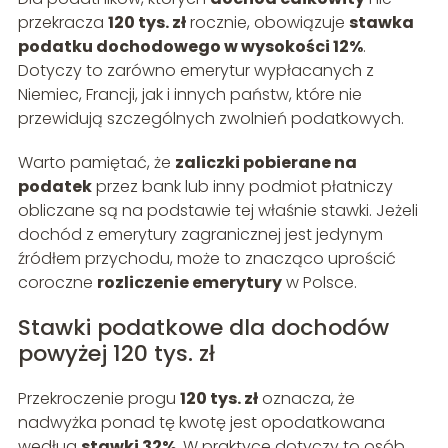
przekracza
120 tys. zł
rocznie, obowiązuje
stawka
podatku dochodowego w wysokości 12%
.
Dotyczy to zarówno emerytur wypłacanych z
Niemiec, Francji, jak i innych państw, które nie
przewidują szczególnych zwolnień podatkowych.
Warto pamiętać, że
zaliczki pobierane na
podatek
przez bank lub inny podmiot płatniczy
obliczane są na podstawie tej właśnie stawki. Jeżeli
dochód z emerytury zagranicznej jest jedynym
źródłem przychodu, może to znacząco uprościć
coroczne
rozliczenie emerytury
w Polsce.
Stawki podatkowe dla dochodów
powyżej 120 tys. zł
Przekroczenie progu
120 tys. zł
oznacza, że
nadwyżka ponad tę kwotę jest opodatkowana
według
stawki 32%
. W praktyce dotyczy to osób