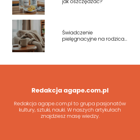
jak oszczędzać?
Świadczenie
pielęgnacyjne na rodzica
– kto i kiedy przysługuje?
Redakcja agape.com.pl
Redakcja agape.com.pl to grupa pasjonatów
kultury, sztuki, nauki. W naszych artykułach
znajdziesz masę wiedzy.