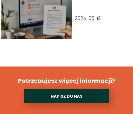
złożył wniosek o
zasiłek
chorobowy?
2025-06-12
Potrzebujesz więcej informacji?
NAPISZ DO NAS