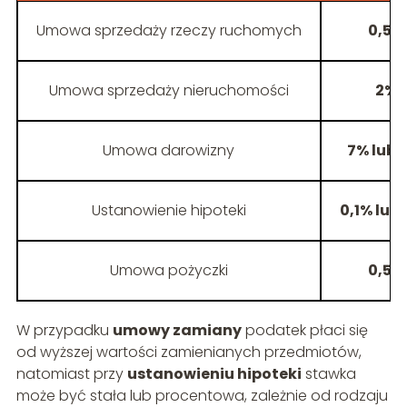
Umowa sprzedaży rzeczy ruchomych
0,5%
Umowa sprzedaży nieruchomości
2%
Umowa darowizny
7% lub 
Ustanowienie hipoteki
0,1% lub 1
Umowa pożyczki
0,5%
W przypadku
umowy zamiany
podatek płaci się
od wyższej wartości zamienianych przedmiotów,
natomiast przy
ustanowieniu hipoteki
stawka
może być stała lub procentowa, zależnie od rodzaju