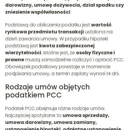
darowizny, umowę dożywocia, dział spadku czy
zniesienie współwłasności
.
Podstawą do obliczenia podatku jest
wartość
rynkowa przedmiotu transakcji
ustalona na
dzień zawarcia umowy. W przypadku hipoteki
podstawą jest
kwota zabezpieczonej
wierzytelności
. Istotne jest, że
osoby fizyczne i
prawne
muszą samodzielnie rozliczyć i opłacić PCC.
Obowiązek podatkowy powstaje w momencie
podpisania umowy, a termin zapłaty wynosi 14 dni.
Rodzaje umów objętych
podatkiem PCC
Podatek PCC obejmuje różne rodzaje umów.
Najczęściej spotykane to
umowa sprzedaży,
umowa darowizny, umowa zamiany,
ustanowienie hipoteki, odpłatne ustanowienie