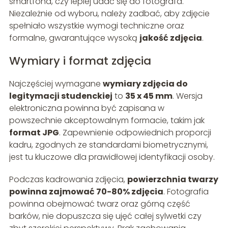
smartfona, czy lepiej udać się do fotografa.
Niezależnie od wyboru, należy zadbać, aby zdjęcie
spełniało wszystkie wymogi techniczne oraz
formalne, gwarantujące wysoką
jakość zdjęcia
.
Wymiary i format zdjęcia
Najczęściej wymagane
wymiary zdjęcia do
legitymacji studenckiej
to
35 x 45 mm
. Wersja
elektroniczna powinna być zapisana w
powszechnie akceptowalnym formacie, takim jak
format JPG
. Zapewnienie odpowiednich proporcji
kadru, zgodnych ze standardami biometrycznymi,
jest tu kluczowe dla prawidłowej identyfikacji osoby.
Podczas kadrowania zdjęcia,
powierzchnia twarzy
powinna zajmować 70-80% zdjęcia
. Fotografia
powinna obejmować twarz oraz górną część
barków, nie dopuszcza się ujęć całej sylwetki czy