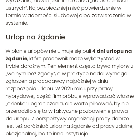
wykazania, nawet jeśli firma działa „na ustaleniach
ustnych”. Najbezpieczniej mieć potwierdzenie w
formie wiadomości służbowej albo zatwierdzenia w
systemie.
Urlop na żądanie
W planie urlopów nie ujmuje się puli
4 dni urlopu na
żądanie
, które pracownik może wykorzystać w
trybie doraźnym. Ten element często bywa mylony z
„wolnym bez zgody”, a w praktyce nadal wymaga
zgłoszenia pracodawcy najpóźniej w dniu
rozpoczęcia urlopu. W 2025 roku, przy pracy
hybrydowej, część firm próbuje wprowadzać własne
„okienka” i ograniczenia, ale warto pilnować, by nie
przerodziło się to w faktyczne pozbawienie prawa
do urlopu. Z perspektywy organizacji pracy dobrze
jest też odróżniać urlop na żądanie od pracy zdalnej
okazjonalnej, bo to inne instytucje.