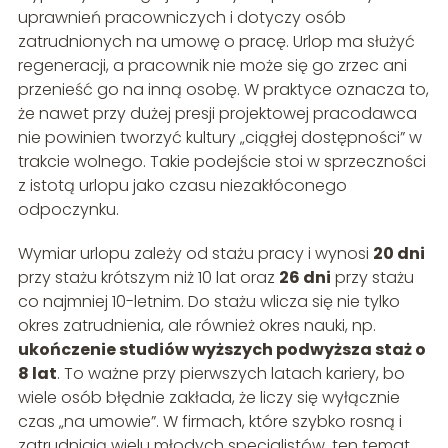
uprawnień pracowniczych i dotyczy osób
zatrudnionych na umowę o pracę. Urlop ma służyć
regeneracji, a pracownik nie może się go zrzec ani
przenieść go na inną osobę. W praktyce oznacza to,
że nawet przy dużej presji projektowej pracodawca
nie powinien tworzyć kultury „ciągłej dostępności” w
trakcie wolnego. Takie podejście stoi w sprzeczności
z istotą urlopu jako czasu niezakłóconego
odpoczynku.
Wymiar urlopu zależy od stażu pracy i wynosi
20 dni
przy stażu krótszym niż 10 lat oraz
26 dni
przy stażu
co najmniej 10-letnim. Do stażu wlicza się nie tylko
okres zatrudnienia, ale również okres nauki, np.
ukończenie studiów wyższych podwyższa staż o
8 lat
. To ważne przy pierwszych latach kariery, bo
wiele osób błędnie zakłada, że liczy się wyłącznie
czas „na umowie”. W firmach, które szybko rosną i
zatrudniają wielu młodych specjalistów, ten temat