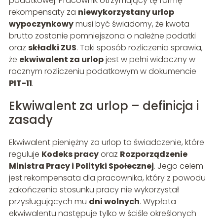
podatkowej. Pracownik otrzymujący tę formę
rekompensaty za
niewykorzystany urlop
wypoczynkowy
musi być świadomy, że kwota
brutto zostanie pomniejszona o należne podatki
oraz
składki ZUS
. Taki sposób rozliczenia sprawia,
że
ekwiwalent za urlop
jest w pełni widoczny w
rocznym rozliczeniu podatkowym w dokumencie
PIT-11
.
Ekwiwalent za urlop – definicja i
zasady
Ekwiwalent pieniężny za urlop to świadczenie, które
reguluje
Kodeks pracy
oraz
Rozporządzenie
Ministra Pracy i Polityki Społecznej
. Jego celem
jest rekompensata dla pracownika, który z powodu
zakończenia stosunku pracy nie wykorzystał
przysługujących mu
dni wolnych
. Wypłata
ekwiwalentu następuje tylko w ściśle określonych