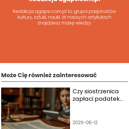
Redakcja agape.com.pl to grupa pasjonatów
kultury, sztuki, nauki. W naszych artykułach
znajdziesz masę wiedzy.
Może Cię również zainteresować
Czy siostrzenica
zapłaci podatek
od spadku?
2025-06-12