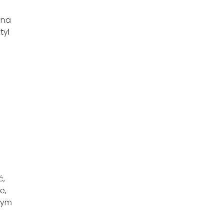
 na
tyl
ć,
e,
łym