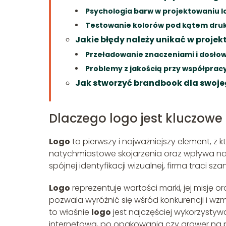
Psychologia barw w projektowaniu l
Testowanie kolorów pod kątem dru
Jakie błędy należy unikać w proje
Przeładowanie znaczeniami i dosło
Problemy z jakością przy współpracy
Jak stworzyć brandbook dla swoje
Dlaczego logo jest kluczowe d
Logo
to pierwszy i najważniejszy element, z k
natychmiastowe skojarzenia oraz wpływa na to
spójnej identyfikacji wizualnej, firma traci 
Logo
reprezentuje wartości marki, jej misję
pozwala wyróżnić się wśród konkurencji i w
to właśnie
logo
jest najczęściej wykorzystyw
internetową, po opakowania czy grawer na 