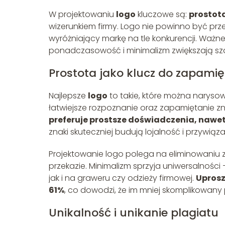
W projektowaniu
logo
kluczowe są:
prostot
wizerunkiem firmy. Logo nie powinno być pr
wyróżniający markę na tle konkurencji. Ważne
ponadczasowość i minimalizm zwiększają sz
Prostota jako klucz do zapami
Najlepsze
logo
to takie, które można naryso
łatwiejsze rozpoznanie oraz zapamiętanie z
preferuje prostsze doświadczenia, nawet 
znaki skuteczniej budują lojalność i przywiąza
Projektowanie logo polega na eliminowaniu 
przekazie. Minimalizm sprzyja uniwersalności
jak i na graweru czy odzieży firmowej.
Uprosz
61%
, co dowodzi, że im mniej skomplikowany p
Unikalność i unikanie plagiatu