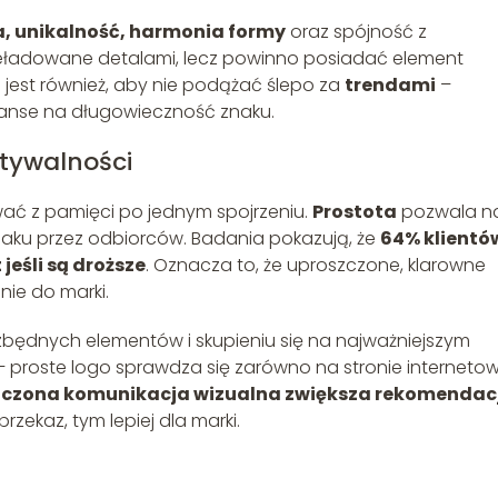
a, unikalność, harmonia formy
oraz spójność z
zeładowane detalami, lecz powinno posiadać element
 jest również, aby nie podążać ślepo za
trendami
–
anse na długowieczność znaku.
ętywalności
wać z pamięci po jednym spojrzeniu.
Prostota
pozwala n
naku przez odbiorców. Badania pokazują, że
64% klientó
jeśli są droższe
. Oznacza to, że uproszczone, klarowne
nie do marki.
zbędnych elementów i skupieniu się na najważniejszym
 – proste logo sprawdza się zarówno na stronie internetow
czona komunikacja wizualna zwiększa rekomendacj
rzekaz, tym lepiej dla marki.