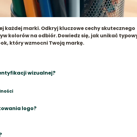
ej każdej marki. Odkryj kluczowe cechy skutecznego
ływ kolorów na odbiór. Dowiedz się, jak unikać typow
ook, który wzmocni Twoją markę.
entyfikacji wizualnej?
lności
ktowania logo?
?