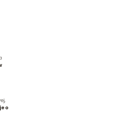
a
w
ej,
e o