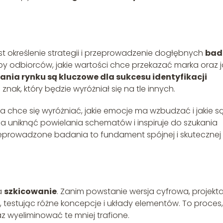
st określenie strategii i przeprowadzenie dogłębnych
bad
eby odbiorców, jakie wartości chce przekazać marka oraz j
nia rynku są kluczowe dla sukcesu identyfikacji
nak, który będzie wyróżniał się na tle innych.
 chce się wyróżniać, jakie emocje ma wzbudzać i jakie są 
la uniknąć powielania schematów i inspiruje do szukania
eprowadzone badania to fundament spójnej i skutecznej
na
szkicowanie
. Zanim powstanie wersja cyfrowa, projekt
 testując różne koncepcje i układy elementów. To proces,
z wyeliminować te mniej trafione.