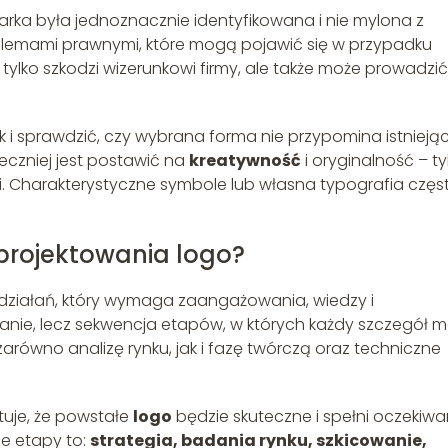
arka była jednoznacznie identyfikowana i nie mylona z
blemami prawnymi, które mogą pojawić się w przypadku
tylko szkodzi wizerunkowi firmy, ale także może prowadzi
 i sprawdzić, czy wybrana forma nie przypomina istnieją
ieczniej jest postawić na
kreatywność
i oryginalność – ty
. Charakterystyczne symbole lub własna typografia częs
 projektowania logo?
 działań, który wymaga zaangażowania, wiedzy i
łanie, lecz sekwencja etapów, w których każdy szczegół 
równo analizę rynku, jak i fazę twórczą oraz techniczne
uje, że powstałe
logo
będzie skuteczne i spełni oczekiwa
ze etapy to:
strategia, badania rynku, szkicowanie,