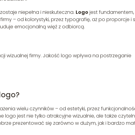
zostaje niepełna i nieskuteczna.
Logo
jest fundamentem,
rmy – od kolorystyki, przez typografię, aż po proporcje i s
 buduje emocjonalną więź z odbiorcą.
cji wizualnej firmy. Jakość logo wpływa na postrzeganie
logo?
enia wielu czynników – od estetyki, przez funkcjonalnoś
logo jest nie tylko atrakcyjne wizualnie, ale także czyteln
dobrze prezentować się zarówno w dużym, jak i bardzo ma