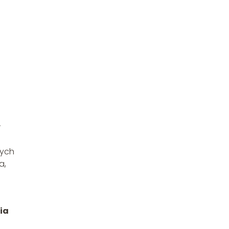
w
nych
a,
ia