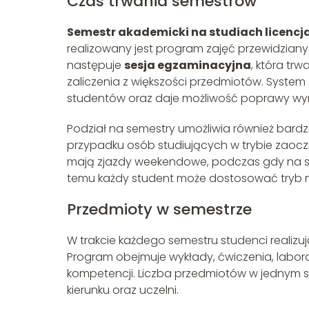
Czas trwania semestrów
Semestr akademicki na studiach licencj
realizowany jest program zajęć przewidzian
następuje
sesja egzaminacyjna
, która tr
zaliczenia z większości przedmiotów. Syst
studentów oraz daje możliwość poprawy wyni
Podział na semestry umożliwia również bardzi
przypadku osób studiujących w trybie zaoc
mają zjazdy weekendowe, podczas gdy na stu
temu każdy student może dostosować tryb na
Przedmioty w semestrze
W trakcie każdego semestru studenci realiz
Program obejmuje wykłady, ćwiczenia, labora
kompetencji. Liczba przedmiotów w jednym s
kierunku oraz uczelni.