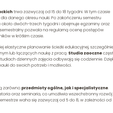
ackich
trwa zazwyczaj od 15 do 18 tygodni. W tym czasie
y dla danego okresu nauki. Po zakończeniu semestru
wa około dwóch-trzech tygodni i obejmuje egzaminy oraz
em semestralny pozwala na regularną ocenę postępów
ków w krótkim czasie.
ej elastyczne planowanie ścieżki edukacyjnej, szczególni
znym lub łączących naukę z pracą.
Studia zaoczne
częs
diach dziennych zajęcia odbywają się codziennie. Dzięk
uki do swoich potrzeb i możliwości.
ują zarówno
przedmioty ogólne, jak i specjalistyczne
.
toria oraz seminaria, co umożliwia wszechstronny rozwój
emestrze waha się zazwyczaj od 5 do 8, w zależności od