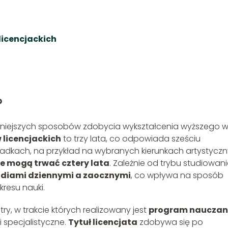
licencjackich
?
rniejszych sposobów zdobycia wykształcenia wyższego 
 licencjackich
to trzy lata, co odpowiada sześciu
adkach, na przykład na wybranych kierunkach artystycz
ie mogą trwać cztery lata
. Zależnie od trybu studiowani
udiami dziennymi a zaocznymi
, co wpływa na sposób
kresu nauki.
ry, w trakcie których realizowany jest
program nauczan
 specjalistyczne.
Tytuł licencjata
zdobywa się po