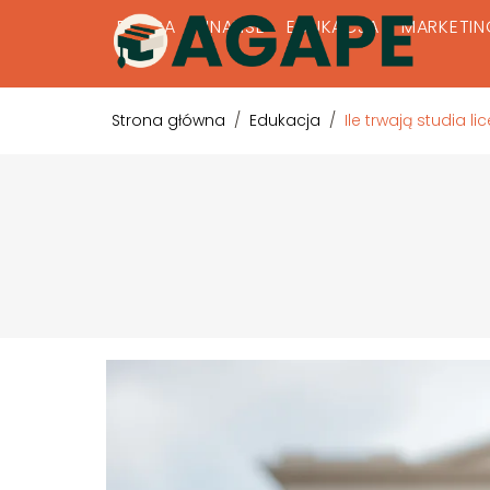
PRACA
FINANSE
EDUKACJA
MARKETIN
Strona główna
/
Edukacja
/
Ile trwają studia li