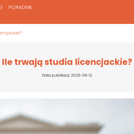
G
PORADNIK
cencjackie?
Ile trwają studia licencjackie?
Data publikacji: 2025-06-12