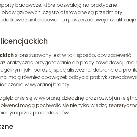
raporty badawcze, które pozwalają na praktyczne
ć obowiązkowych, często oferowane są przedmioty
dodatkowe zainteresowania i poszerzać swoje kwalifikacje
licencjackich
ckich
skonstruowany jest w taki sposób, aby zapewnić
az praktyczne przygotowanie do pracy zawodowej. Znaj
gólnym, jak i bardziej specjalistyczne, dobrane do profil
enci mają również obowiązek odbycia praktyk zawodowyc
iadczenia w wybranej branży.
głębianie się w wybraną dziedzinę oraz rozwój umiejętno
olwenci mogą pochwalić się nie tylko wiedzą teoretyczną
enionymi przez pracodawców.
czne