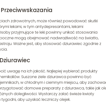
i Przeciwwskazania
zyściach zdrowotnych, może również powodować skutki
órymi lekami, w tym antydepresantami, lekami
soby przyjmujące te leki powinny unikać stosowania
ki uboczne mogą obejmować nadwrażliwość na światło,
stroju. Ważne jest, aby stosować dziurawiec zgodnie z
cia.
Dziurawiec
cić uwagę na ich jakość. Najlepiej wybierać produkty
hemikaliów. Suszone ziele dziurawca powinno być
jemnikach, w chłodnym i ciemnym miejscu, aby zachowa
przygotować domowe preparaty z dziurawca, takie jak ole
óżnych dolegliwości. Wystarczy zalać świeże kwiaty
a tygodni, aby uzyskać leczniczy olejek.