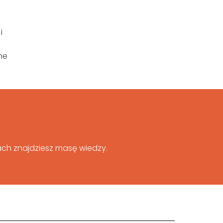
i
ne
łach znajdziesz masę wiedzy.