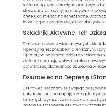
roślina magiczna, chroniąca przed złymi duch
stosowany w tradycyjnej medycynie ludowej. R
preferując miejsca nasłonecznione. Botaniczn
łatwo rozpoznawalny dzięki charakterystycz
Składniki Aktywne i Ich Dział
Dziurawiec zawiera wiele aktywnych składnikó
Hiperycyna jest związkiem chemicznym, który
Hiperforyna natomiast działa przeciwzapalni
złożone i obejmują wpływ na układ nerwowy
potwierdzają skuteczność dziurawca w leczen
Dziurawiec na Depresję i St
Dziurawiec jest znany ze swojego pozytywne
antydepresant, pomagając w regulacji pozi
klinicznych wykazał, że dziurawiec może być 
Zaleca się stosowanie dziurawca w formie k