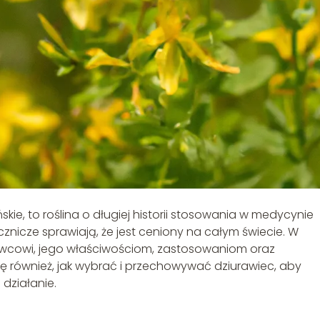
skie, to roślina o długiej historii stosowania w medycynie
znicze sprawiają, że jest ceniony na całym świecie. W
iurawcowi, jego właściwościom, zastosowaniom oraz
 również, jak wybrać i przechowywać dziurawiec, aby
działanie.