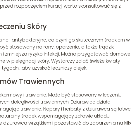
rzed rozpoczęciem kuracji warto skonsultować się z
eczeniu Skóry
lne i antybakteryjne, co czyni go skutecznym środkiem w
yć stosowany na rany, oparzenia, a także trądzik.
an i zmniejsza ryzyko infekcji. Można przygotować domowe
zne w pielęgnacji skóry. Wystarczy zalać świeże kwiaty
a tygodni, aby uzyskać leczniczy olejek.
lemów Trawiennych
karmowy i trawienie. Może być stosowany w leczeniu
ych dolegliwości trawiennych. Dziurawiec działa
agając trawienie. Napary i herbaty z dziurawca są łatw
naturalny środek wspomagający zdrowie układu
 dziurawca wrzątkiem i pozostawić do zaparzenia na kilk