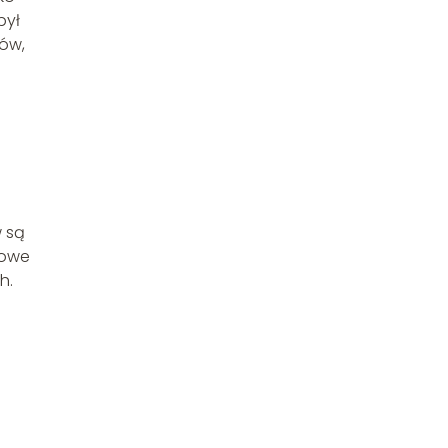
był
sów,
w są
kowe
h.