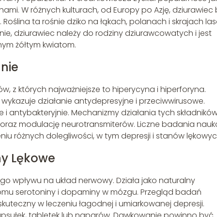
ami. W różnych kulturach, od Europy po Azję, dziurawiec 
oślina ta rośnie dziko na łąkach, polanach i skrajach la
ie, dziurawiec należy do rodziny dziurawcowatych i jest
nym żółtym kwiatom.
anie
w, z których najważniejsze to hiperycyna i hiperforyna.
 wykazuje działanie antydepresyjne i przeciwwirusowe.
e i antybakteryjnie. Mechanizmy działania tych składnikó
 oraz modulację neurotransmiterów. Liczne badania nau
iu różnych dolegliwości, w tym depresji i stanów lękowyc
any Lękowe
go wpływu na układ nerwowy. Działa jako naturalny
omu serotoniny i dopaminy w mózgu. Przegląd badań
skuteczny w leczeniu łagodnej i umiarkowanej depresji.
apsułek, tabletek lub naparów. Dawkowanie powinno być