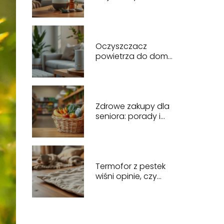
Oczyszczacz
powietrza do domu
ranking – najlepsze
modele i opinie
Zdrowe zakupy dla
seniora: porady i
lista zakupów
Termofor z pestek
wiśni opinie, czy
warto i jak działa?