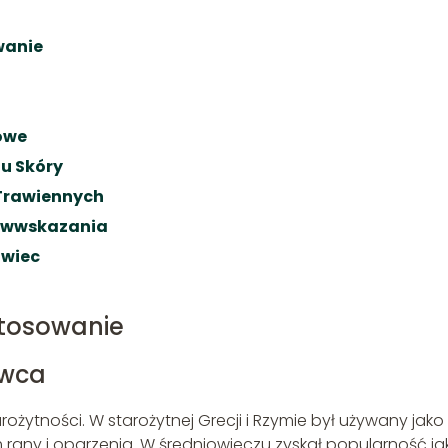
wanie
kowe
u Skóry
 Trawiennych
ciwwskazania
awiec
stosowanie
awca
ożytności. W starożytnej Grecji i Rzymie był używany jako
m rany i oparzenia. W średniowieczu zyskał popularność ja