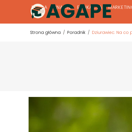
PRACA
FINANSE
EDUKACJA
MARKETIN
Strona główna
/
Poradnik
/
Dziurawiec: Na c