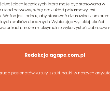
aściwościach leczniczych, która może być stosowana w
na układ nerwowy, skórę oraz układ pokarmowy jest
 Ważne jest jednak, aby stosować dziurawiec z umiarem 
lnych skutków ubocznych. Wybierając wysokiej jakości
h warunkach, można maksymalnie wykorzystać dobroczyn
Redakcja agape.com.pl
upa pasjonatów kultury, sztuki, nauki. W naszych artyku