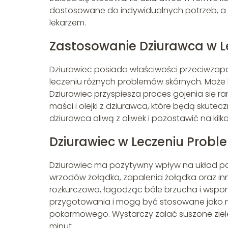
dostosowane do indywidualnych potrzeb, a p
lekarzem.
Zastosowanie Dziurawca w L
Dziurawiec posiada właściwości przeciwzapa
leczeniu różnych problemów skórnych. Może b
Dziurawiec przyspiesza proces gojenia się r
maści i olejki z dziurawca, które będą skutec
dziurawca oliwą z oliwek i pozostawić na kilk
Dziurawiec w Leczeniu Prob
Dziurawiec ma pozytywny wpływ na układ po
wrzodów żołądka, zapalenia żołądka oraz inn
rozkurczowo, łagodząc bóle brzucha i wspom
przygotowania i mogą być stosowane jako 
pokarmowego. Wystarczy zalać suszone ziele
minut.