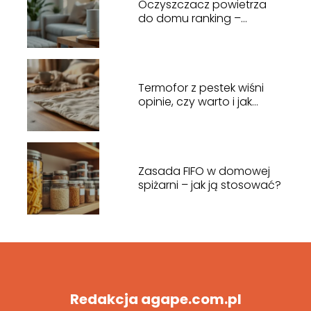
Oczyszczacz powietrza
do domu ranking –
najlepsze modele i opinie
Termofor z pestek wiśni
opinie, czy warto i jak
działa?
Zasada FIFO w domowej
spiżarni – jak ją stosować?
Redakcja agape.com.pl