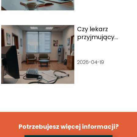
Czy lekarz
przyjmujący
prywatnie może
wystawić
zwolnienie
2026-04-19
lekarskie?
Potrzebujesz więcej informacji?