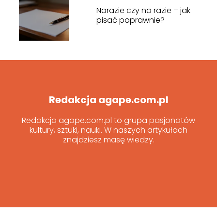
Narazie czy na razie – jak
pisać poprawnie?
Redakcja agape.com.pl
Redakcja agape.com.pl to grupa pasjonatów
kultury, sztuki, nauki. W naszych artykułach
znajdziesz masę wiedzy.