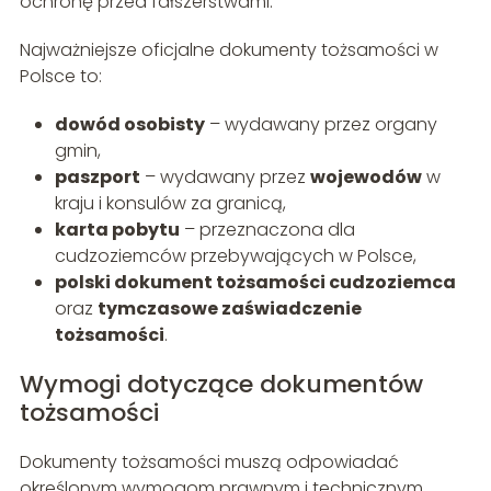
ochronę przed fałszerstwami.
Najważniejsze oficjalne dokumenty tożsamości w
Polsce to:
dowód osobisty
– wydawany przez organy
gmin,
paszport
– wydawany przez
wojewodów
w
kraju i konsulów za granicą,
karta pobytu
– przeznaczona dla
cudzoziemców przebywających w Polsce,
polski dokument tożsamości cudzoziemca
oraz
tymczasowe zaświadczenie
tożsamości
.
Wymogi dotyczące dokumentów
tożsamości
Dokumenty tożsamości muszą odpowiadać
określonym wymogom prawnym i technicznym.