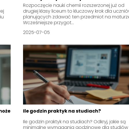
Rozpoczęcie nauki chemii rozszerzonej już od
ej
drugiej klasy liceum to kluczowy krok dla uczni
iu
planujących zdawać ten przedmiot na maturz
Wcześniejsze przygot...
2025-07-05
może
Ile godzin praktyk na studiach?
Ile godzin praktyk na studiach? Odkryj, jakie są
minimalne wymagania godzinowe dla studiów I