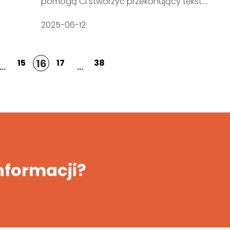
pomogą Ci stworzyć przekonujący tekst....
2025-06-12
16
15
17
38
...
...
informacji?