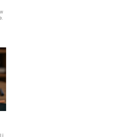
ów
e.
 i