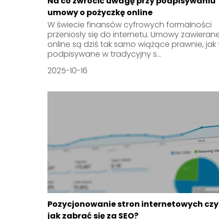
Na co zwrócić uwagę przy podpisywaniu
umowy o pożyczkę online
W świecie finansów cyfrowych formalności
przeniosły się do internetu. Umowy zawieran
online są dziś tak samo wiążące prawnie, jak 
podpisywane w tradycyjny s...
2025-10-16
Pozycjonowanie stron internetowych czyl
jak zabrać się za SEO?