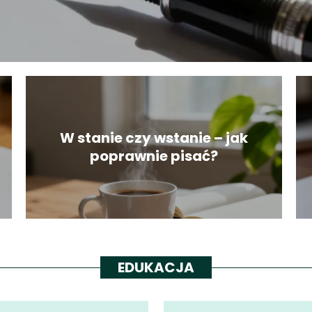
W stanie czy wstanie – jak
poprawnie pisać?
EDUKACJA