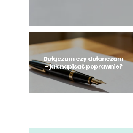
Dołączam czy dołanczam
– jak napisać poprawnie?