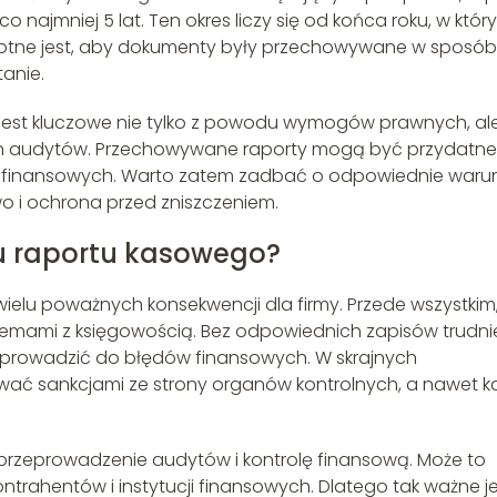
ajmniej 5 lat. Ten okres liczy się od końca roku, w któr
totne jest, aby dokumenty były przechowywane w sposób
tanie.
est kluczowe nie tylko z powodu wymogów prawnych, al
nych audytów. Przechowywane raporty mogą być przydatn
i finansowych. Warto zatem zadbać o odpowiednie warun
o i ochrona przed zniszczeniem.
u raportu kasowego?
elu poważnych konsekwencji dla firmy. Przede wszystkim
mami z księgowością. Bez odpowiednich zapisów trudni
że prowadzić do błędów finansowych. W skrajnych
wać sankcjami ze strony organów kontrolnych, a nawet k
przeprowadzenie audytów i kontrolę finansową. Może to
rahentów i instytucji finansowych. Dlatego tak ważne je