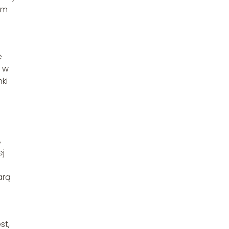
ym
e
e w
ki
,
ej
arą
st,