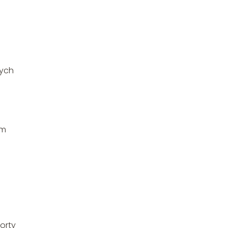
tych
ym
orty