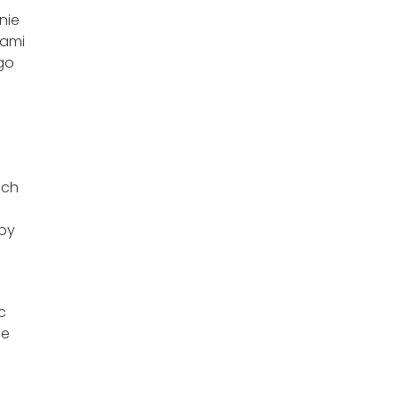
nie
sami
go
ich
oby
c
ie