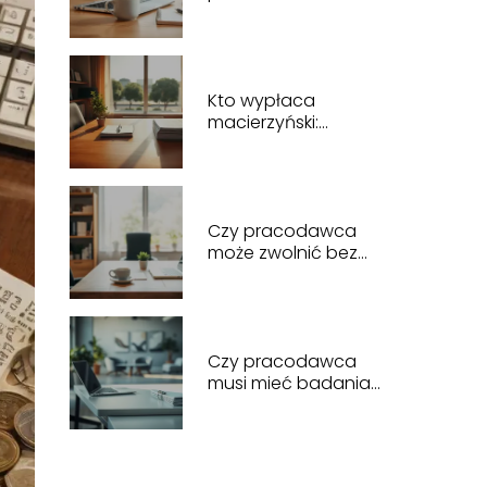
mnie zatrudnić?
Sprawdzamy
przepisy
Kto wypłaca
macierzyński:
pracodawca czy
ZUS?
Czy pracodawca
może zwolnić bez
powodu?
Odpowiadamy na
pytania
Czy pracodawca
musi mieć badania
lekarskie dla
pracowników?