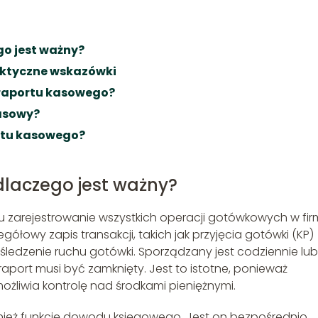
go jest ważny?
aktyczne wskazówki
 raportu kasowego?
asowy?
rtu kasowego?
 dlaczego jest ważny?
u zarejestrowanie wszystkich operacji gotówkowych w fir
ółowy zapis transakcji, takich jak przyjęcia gotówki (KP)
ledzenie ruchu gotówki. Sporządzany jest codziennie lu
raport musi być zamknięty. Jest to istotne, ponieważ
ożliwia kontrolę nad środkami pieniężnymi.
ównież funkcję dowodu księgowego. Jest on bezpośrednio