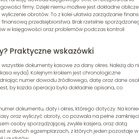
gowości firmy. Dzięki niemu możliwe jest dokładne oblicze
yliczenie obrotów. To z kolei ułatwia zarządzanie finan
finansową przedsiębiorstwa. Brak rzetelnie sporządzone
w w księgowości oraz problemów podczas kontroli
wy? Praktyczne wskazówki
ć wszystkie dokumenty kasowe za dany okres. Należą do n
 (kasa wyda). Kolejnym krokiem jest chronologiczne
ględniając numer dowodu źródłowego, datę oraz dane os
jest, by każda operacja była dokładnie opisana, co
numer dokumentu, daty i okres, którego dotyczy. Na konie
kasy oraz wyliczyć obroty, co pozwala na pełne zamknięc
em osoby sporządzającej, zwykle kasjera, oraz datą
jest w dwóch egzemplarzach, z których jeden pozostaje w
li i audytów.