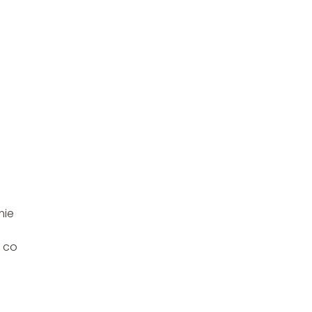
mie
b co