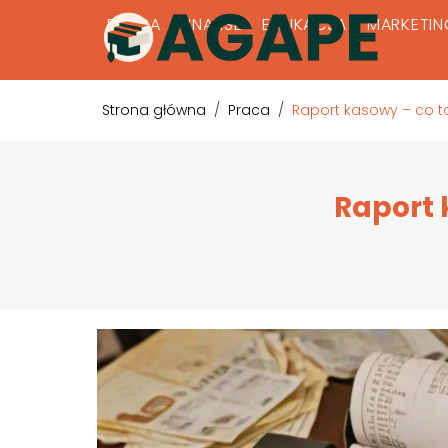
PRACA
FINANSE
EDUKACJA
MARKETIN
Strona główna
/
Praca
/
Raport kasowy – co t
Raport 