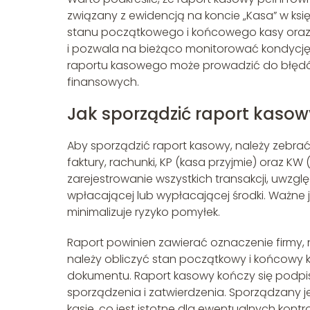
związany z ewidencją na koncie „Kasa” w księ
stanu początkowego i końcowego kasy oraz w
i pozwala na bieżąco monitorować kondycję 
raportu kasowego może prowadzić do błędó
finansowych.
Jak sporządzić raport kaso
Aby sporządzić raport kasowy, należy zebra
faktury, rachunki, KP (kasa przyjmie) oraz KW
zarejestrowanie wszystkich transakcji, uwz
wpłacającej lub wypłacającej środki. Ważne 
minimalizuje ryzyko pomyłek.
Raport powinien zawierać oznaczenie firmy, 
należy obliczyć stan początkowy i końcowy 
dokumentu. Raport kasowy kończy się podpis
sporządzenia i zatwierdzenia. Sporządzany 
kasie, co jest istotne dla ewentualnych kontro