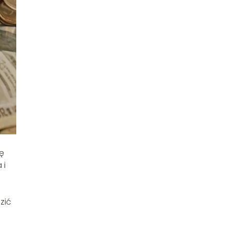
ię
 i
zić