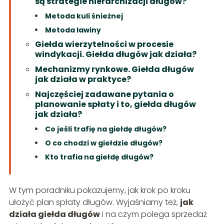
są strategie hierarchizacji długów?
Metoda kuli śnieżnej
Metoda lawiny
Giełda wierzytelności w procesie
windykacji. Giełda długów jak działa?
Mechanizmy rynkowe. Giełda długów
jak działa w praktyce?
Najczęściej zadawane pytania o
planowanie spłaty i to, giełda długów
jak działa?
Co jeśli trafię na giełdę długów?
O co chodzi w giełdzie długów?
Kto trafia na giełdę długów?
W tym poradniku pokazujemy, jak krok po kroku
ułożyć plan spłaty długów. Wyjaśniamy też,
jak
działa giełda długów
i na czym polega sprzedaż