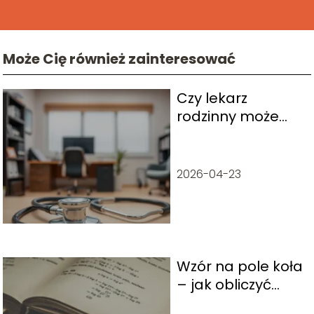
Może Cię również zainteresować
Czy lekarz
rodzinny może
przedłużyć
zwolnienie
poszpitalne?
2026-04-23
Wzór na pole koła
– jak obliczyć
pole tej figury