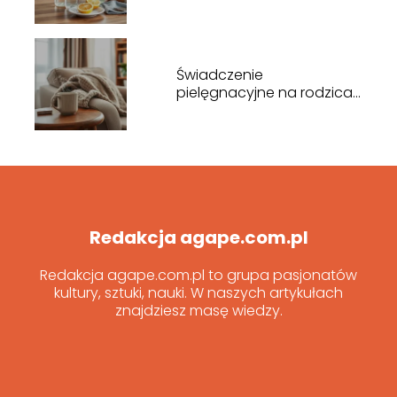
Świadczenie
pielęgnacyjne na rodzica
– kto i kiedy przysługuje?
Redakcja agape.com.pl
Redakcja agape.com.pl to grupa pasjonatów
kultury, sztuki, nauki. W naszych artykułach
znajdziesz masę wiedzy.