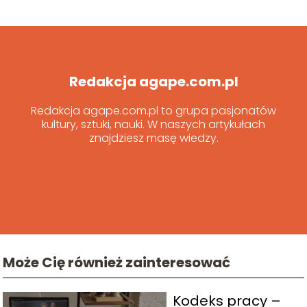
Redakcja agape.com.pl
Redakcja agape.com.pl to grupa pasjonatów
kultury, sztuki, nauki. W naszych artykułach
znajdziesz masę wiedzy.
Może Cię również zainteresować
Kodeks pracy –