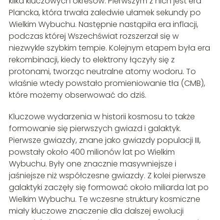
kilka kluczowych okresów. Pierwszym z nich jest era
Plancka, która trwała zaledwie ułamek sekundy po
Wielkim Wybuchu. Następnie nastąpiła era inflacji,
podczas której Wszechświat rozszerzał się w
niezwykle szybkim tempie. Kolejnym etapem była era
rekombinacji, kiedy to elektrony łączyły się z
protonami, tworząc neutralne atomy wodoru. To
właśnie wtedy powstało promieniowanie tła (CMB),
które możemy obserwować do dziś.
Kluczowe wydarzenia w historii kosmosu to także
formowanie się pierwszych gwiazd i galaktyk.
Pierwsze gwiazdy, znane jako gwiazdy populacji III,
powstały około 400 milionów lat po Wielkim
Wybuchu. Były one znacznie masywniejsze i
jaśniejsze niż współczesne gwiazdy. Z kolei pierwsze
galaktyki zaczęły się formować około miliarda lat po
Wielkim Wybuchu. Te wczesne struktury kosmiczne
miały kluczowe znaczenie dla dalszej ewolucji