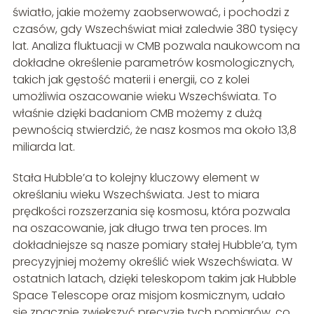
światło, jakie możemy zaobserwować, i pochodzi z
czasów, gdy Wszechświat miał zaledwie 380 tysięcy
lat. Analiza fluktuacji w CMB pozwala naukowcom na
dokładne określenie parametrów kosmologicznych,
takich jak gęstość materii i energii, co z kolei
umożliwia oszacowanie wieku Wszechświata. To
właśnie dzięki badaniom CMB możemy z dużą
pewnością stwierdzić, że nasz kosmos ma około 13,8
miliarda lat.
Stała Hubble’a to kolejny kluczowy element w
określaniu wieku Wszechświata. Jest to miara
prędkości rozszerzania się kosmosu, która pozwala
na oszacowanie, jak długo trwa ten proces. Im
dokładniejsze są nasze pomiary stałej Hubble’a, tym
precyzyjniej możemy określić wiek Wszechświata. W
ostatnich latach, dzięki teleskopom takim jak Hubble
Space Telescope oraz misjom kosmicznym, udało
się znacznie zwiększyć precyzję tych pomiarów, co