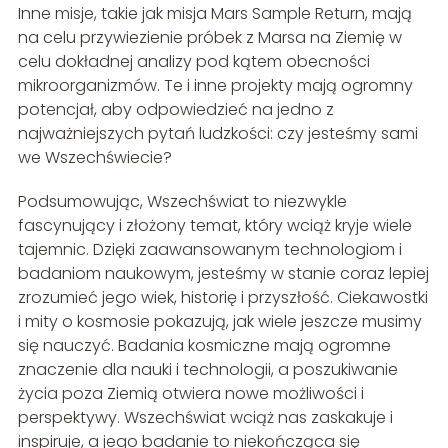
Inne misje, takie jak misja Mars Sample Return, mają
na celu przywiezienie próbek z Marsa na Ziemię w
celu dokładnej analizy pod kątem obecności
mikroorganizmów. Te i inne projekty mają ogromny
potencjał, aby odpowiedzieć na jedno z
najważniejszych pytań ludzkości: czy jesteśmy sami
we Wszechświecie?
Podsumowując, Wszechświat to niezwykle
fascynujący i złożony temat, który wciąż kryje wiele
tajemnic. Dzięki zaawansowanym technologiom i
badaniom naukowym, jesteśmy w stanie coraz lepiej
zrozumieć jego wiek, historię i przyszłość. Ciekawostki
i mity o kosmosie pokazują, jak wiele jeszcze musimy
się nauczyć. Badania kosmiczne mają ogromne
znaczenie dla nauki i technologii, a poszukiwanie
życia poza Ziemią otwiera nowe możliwości i
perspektywy. Wszechświat wciąż nas zaskakuje i
inspiruje, a jego badanie to niekończąca się